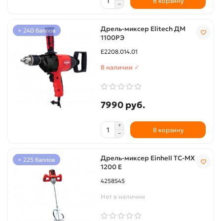
В корзину
Дрель-миксер Elitech ДМ
+ 240 баллов
1100РЭ
Е2208.014.01
В наличии ✓
7990 руб.
В корзину
Дрель-миксер Einhell TC-MX
+ 225 баллов
1200 E
4258545
Нет в наличии