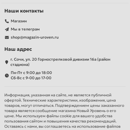
известных мировых компаний. Оформление покупки
проходит просто и быстро. Все товары можно заказать с
Наши контакты
доставкой
по Сочи и регионам России. Появились вопросы
– звоните, наши консультанты постоянно на связи.
Магазин
Мы в телеграм
shop@magazin-uroven.ru
Наш адрес
г. Сочи, ул. 20 Горнострелковой дивизии 16а (район
стадиона)
Пн-Пт с 9:00 до 18:00
Сб-Вс с 9-00 до 17-00
Информация, указанная на сайте, не является публичной
офертой. Технические характеристики, изображения, цена
товаров, могут отличаться. Подтверждением цены заказанного
товара является сообщение магазина Новый Уровень о его
цене. Мы используем файлы cookie для вашего удобства
пользования сайтом и повышения качества рекомендаций.
Оставаясь с нами, вы соглашаетесь на использование файлов