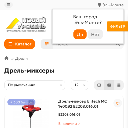
Эль-Монте
Ваш город —
Эль-Монте
?
+7 (988) 233-44-52
ФИЛЬТР
Каталог
Дрели
Дрель-миксеры
Дрель-миксер Elitech МС
+ 300 баллов
1400Э2 E2208.016.01
E2208.016.01
В наличии ✓