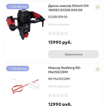
Дрель-миксер Elitech СM
+ 420 баллов
1800Е2 E2208.009.00
E2208.009.00
Нет в наличии
13990 руб.
Закончился
Миксер RedVerg RD-
+ 390 баллов
Mix150/2DM
RD-Mix150/2DM
Нет в наличии
12990 руб.