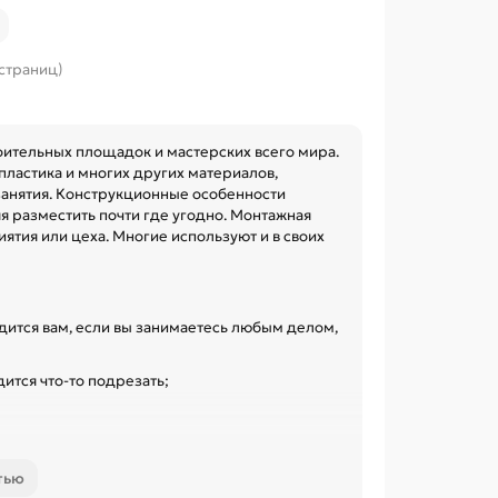
 страниц)
оительных площадок и мастерских всего мира.
пластика и многих других материалов,
 занятия. Конструкционные особенности
я разместить почти где угодно. Монтажная
иятия или цеха. Многие используют и в своих
дится вам, если вы занимаетесь любым делом,
ится что-то подрезать;
ы в своём магазине продаём только такие
тью