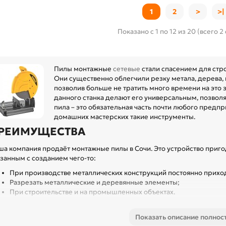
1
2
>
>|
Показано с 1 по 12 из 20 (всего 2
Пилы монтажные
сетевые
стали спасением для стр
Они существенно облегчили резку метала, дерева, 
позволив больше не тратить много времени на это
данного станка делают его универсальным, позволя
пила – это обязательная часть почти любого предпр
домашних мастерских такие инструменты.
РЕИМУЩЕСТВА
ша компания продаёт монтажные пилы в Сочи. Это устройство приго
язанным с созданием чего-то:
При производстве металлических конструкций постоянно приход
Разрезать металлические и деревянные элементы;
При строительстве и на промышленных объектах.
мпания «Уровень» - это надёжный поставщик технических товаров. М
вары, которые работают эффективно и долго.
Показать описание полнос