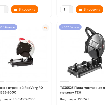
В корзину
В корзину
360 баллов
+ 537 баллов
анок отрезной RedVerg RD-
TS35525 Пила монтажная 
355-2000
металлу TEH
RD-CM355-2000
TS35525