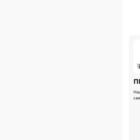
П
На
св
Ко
то