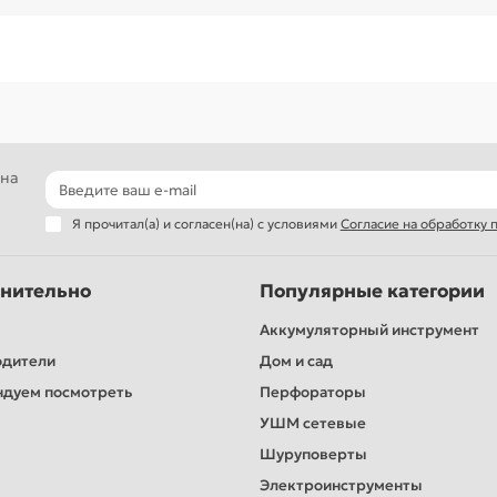
де купить?
чите наш каталог, чтобы подобрать такой аппарат, у которого буду
ределённо вас порадуют. Заказывайте через интернет, и получите с
 на
Я прочитал(а) и согласен(на) с условиями
Согласие на обработку
нительно
Популярные категории
Аккумуляторный инструмент
одители
Дом и сад
дуем посмотреть
Перфораторы
УШМ сетевые
Шуруповерты
Электроинструменты