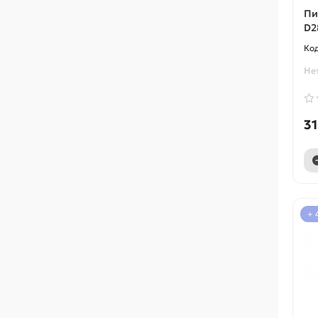
Пи
D2
Не
31
+ 