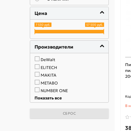
Цена
7 530 руб.
57 500 руб.
Производители
DeWalt
Пи
ELITECH
пи
MAKITA
20
METABO
NUMBER ONE
Показать все
RedVerg
STANLEY
В 
СБРОС
TEH
ЗУБР
38