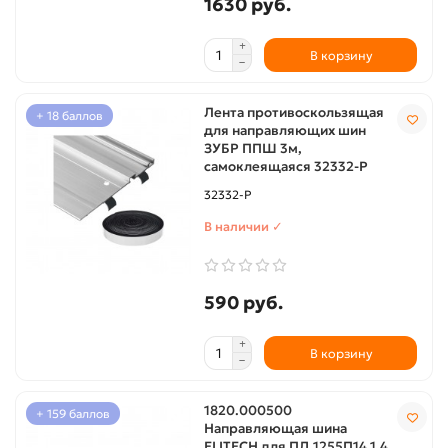
1630 руб.
В корзину
Лента противоскользящая
+ 18 баллов
для направляющих шин
ЗУБР ППШ 3м,
самоклеящаяся 32332-P
32332-P
В наличии ✓
590 руб.
В корзину
1820.000500
+ 159 баллов
Направляющая шина
ELITECH для ПД 1255П14 1,4