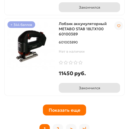
Закончился
Лобзик аккумуляторный
+ 344 баллов
METABO STAB 18LTX100
60100389
601003890
Нет в наличии
11450 руб.
Закончился
Показать еще
1
2
>
>|