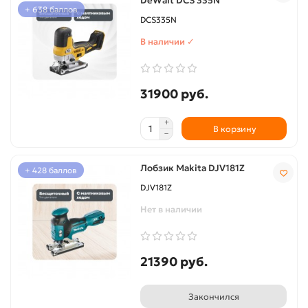
DeWalt DCS 335N
+ 638 баллов
DCS335N
В наличии ✓
31900 руб.
В корзину
Лобзик Makita DJV181Z
+ 428 баллов
DJV181Z
Нет в наличии
21390 руб.
Закончился