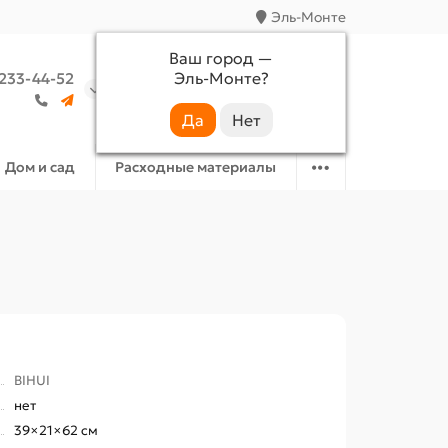
Эль-Монте
Ваш город —
Эль-Монте
?
 233-44-52
Аккаунт
Избранное
Корзина
Дом и сад
Расходные материалы
BIHUI
нет
39×21×62 см