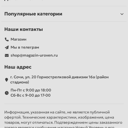
Гарантийное и постгарантийное обслуживание с
использованием оригинальных запчастей.
Популярные категории
Брашировальная щеточная
шлифмашина в нашем интернет-магазине –
профессиональный инструмент для шлифовки и
Наши контакты
полировки!
Магазин
Мы в телеграм
shop@magazin-uroven.ru
Наш адрес
г. Сочи, ул. 20 Горнострелковой дивизии 16а (район
стадиона)
Пн-Пт с 9:00 до 18:00
Сб-Вс с 9-00 до 17-00
Информация, указанная на сайте, не является публичной
офертой. Технические характеристики, изображения, цена
товаров, могут отличаться. Подтверждением цены заказанного
товара является сообщение магазина Новый Уровень о его