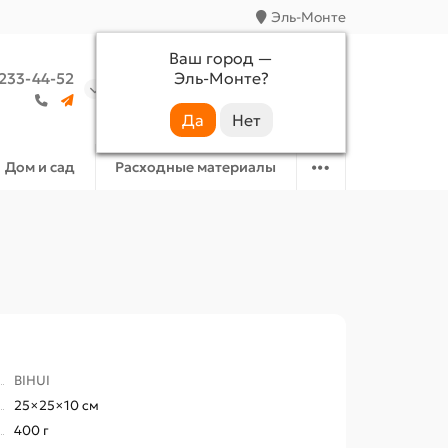
Эль-Монте
Ваш город —
Эль-Монте
?
 233-44-52
Аккаунт
Избранное
Корзина
Дом и сад
Расходные материалы
BIHUI
25×25×10 см
400 г