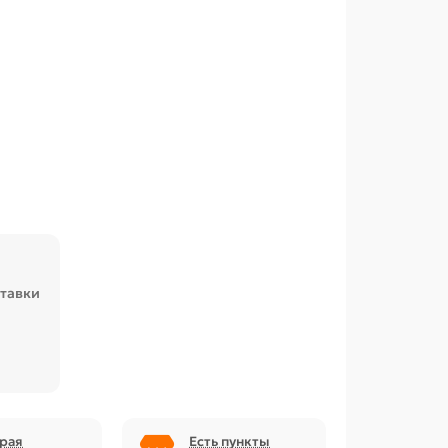
ставки
рая
Есть пункты