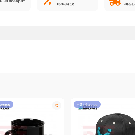
й на возврат
подарки
дост
баллов
+ 34 баллов