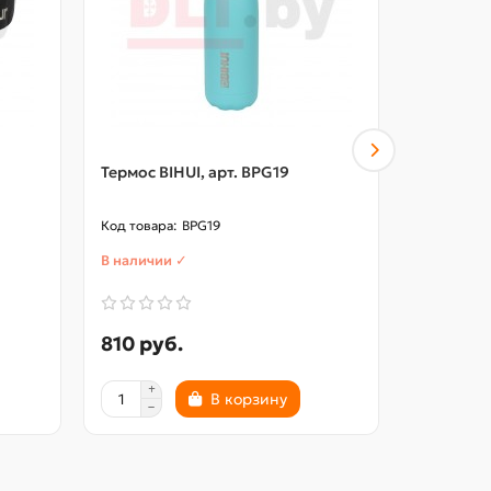
Термос BIHUI, арт. BPG19
Джемпер 
L, арт.42
BPG19
В наличии ✓
В наличии
810 руб.
1940 р
В корзину