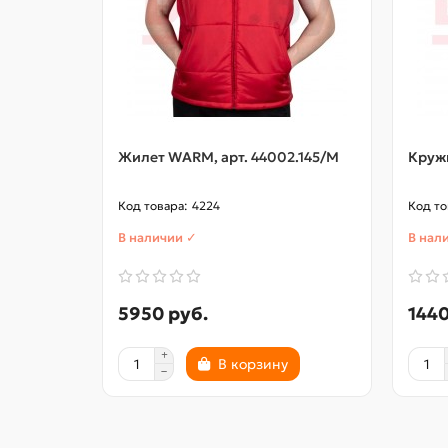
Жилет WARM, арт. 44002.145/M
Кружк
4224
В наличии ✓
В нал
5950 руб.
1440
В корзину