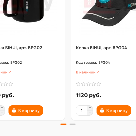
а BIHUI, арт. BPG02
Кепка BIHUI, арт. BPG04
BPG02
BPG04
ичии ✓
В наличии ✓
 руб.
1120 руб.
В корзину
В корзину