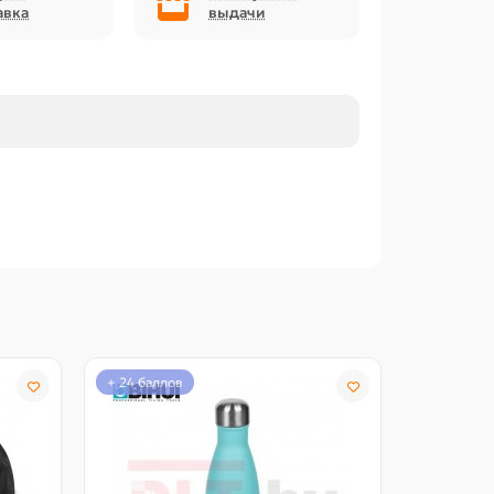
авка
выдачи
+ 24 баллов
+ 58 балл