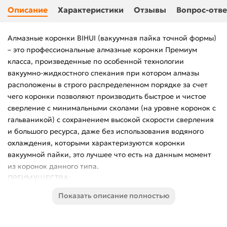
Описание
Характеристики
Отзывы
Вопрос-отве
Алмазные коронки BIHUI (вакуумная пайка точной формы)
– это профессиональные алмазные коронки Премиум
класса, произведенные по особенной технологии
вакуумно-жидкостного спекания при котором алмазы
расположены в строго распределенном порядке за счет
чего коронки позволяют производить быстрое и чистое
сверление с минимальными сколами (на уровне коронок с
гальваникой) с сохранением высокой скорости сверления
и большого ресурса, даже без использования водяного
охлаждения, которыми характеризуются коронки
вакуумной пайки, это лучшее что есть на данным момент
из коронок данного типа.
ПРЕИМУЩЕСТВА:
• Высокая скорость сверления керамики и керамогранита
Показать описание полностью
• Увеличенный ресурс в сравнении с коронками
стандартного вакуумно-жидкостного спекания до 20 %
• Минимальные сколы