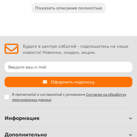
сравнении с аналогичными коронками которые имеют
Показать описание полностью
алмазы большего
ГритаИспользуетсяискусственнаяалмазная крошка
высшего качества, это даёт более быстрое сверление
отверстий, и больший ресурс сверления. Примерно 50
отверстий в керамограните10мм., в керамике ресурс как
Будьте в центре событий - подпишитесь на наши
минимум в 3 раза больше, так как керамика почти не
новости! Новинки, скидки, акции.
влияет на износвакуумнойпайки и не успевает её нагреть
Оформить подписку
Я прочитал(а) и согласен(на) с условиями
Согласие на обработку
персональных данных
Информация
Дополнительно