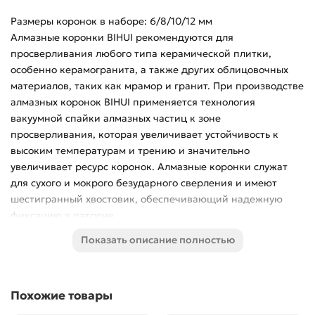
Размеры коронок в наборе: 6/8/10/12 мм
Алмазные коронки BIHUI рекомендуются для
просверливания любого типа керамической плитки,
особенно керамогранита, а также других облицовочных
материалов, таких как мрамор и гранит. При производстве
алмазных коронок BIHUI применяется технология
вакуумной спайки алмазных частиц к зоне
просверливания, которая увеличивает устойчивость к
высоким температурам и трению и значительно
увеличивает ресурс коронок. Алмазные коронки служат
для сухого и мокрого безударного сверления и имеют
шестигранный хвостовик, обеспечивающий надежную
фиксацию в патроне.
Средний ресурс коронок BIHUI меняется в зависимости от
Показать описание полностью
их диаметра. Для коронок от Ø 6 до 12 мм средний ресурс
составляет около 25 отверстий, для коронок от Ø 20 до 75
мм этот ресурс составляет 60 отверстий. Средний ресурс
Похожие товары
коронок ВСЕГДА зависит от типа просверливаемого
материала, его толщины и правильности просверливания