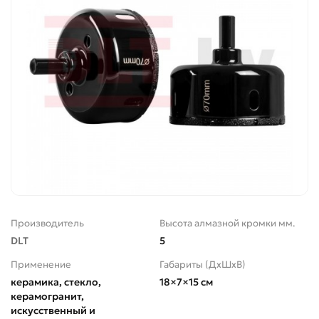
Производитель
Высота алмазной кромки мм.
DLT
5
Применение
Габариты (ДхШхВ)
керамика, стекло,
18×7×15 см
керамогранит,
искусственный и