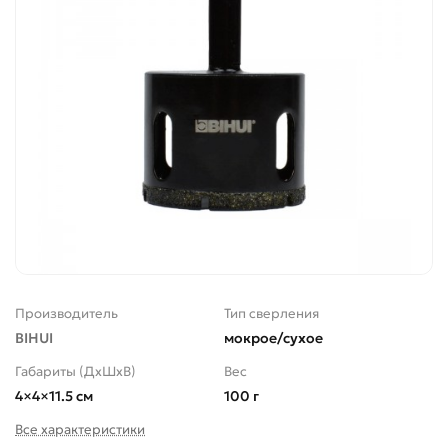
Производитель
Тип сверления
BIHUI
мокрое/сухое
Габариты (ДхШхВ)
Вес
4×4×11.5 см
100 г
Все характеристики