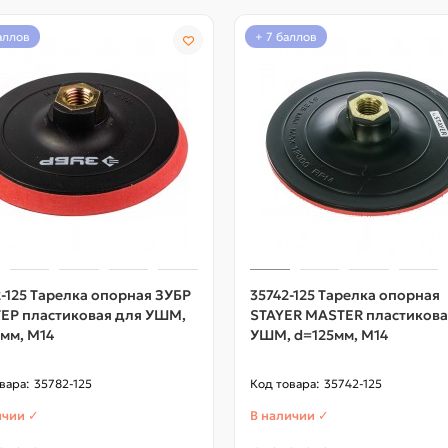
баллов
+ 7 баллов
-125 Тарелка опорная ЗУБР
35742-125 Тарелка опорная
ЕР пластиковая для УШМ,
STAYER MASTER пластикова
мм, М14
УШМ, d=125мм, M14
35782-125
35742-125
ичии ✓
В наличии ✓