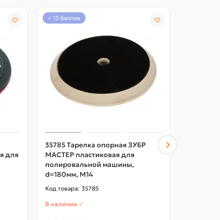
+ 13 баллов
+ 10 балл
35785 Тарелка опорная ЗУБР
35742-15
я для
МАСТЕР пластиковая для
STAYER M
полировальной машины,
УШМ, d=1
d=180мм, М14
35785
В наличии ✓
В наличии