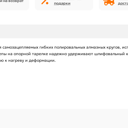
й на возврат
подарки
дост
я самозацепляемых гибких полировальных алмазных кругов, ис
епы на опорной тарелке надежно удерживают шлифовальный к
ью к нагреву и деформации.