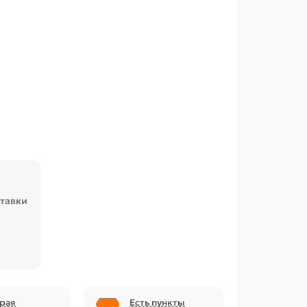
ставки
рая
Есть пункты