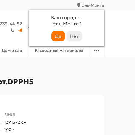
Эль-Монте
Ваш город —
Эль-Монте
?
 233-44-52
Аккаунт
Избранное
Корзина
Дом и сад
Расходные материалы
рт.DPPH5
BIHUI
13×13×3 см
100 г