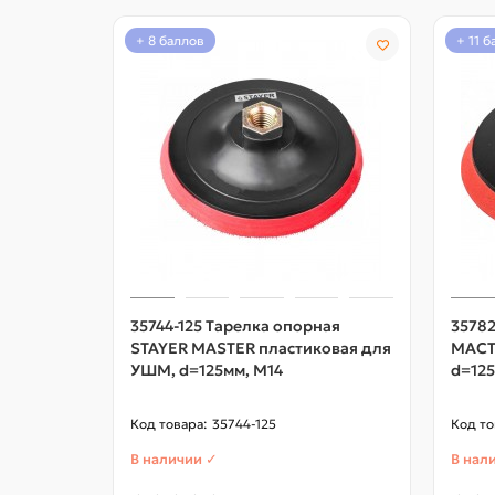
+ 8 баллов
+ 11 
35744-125 Тарелка опорная
35782
STAYER MASTER пластиковая для
МАСТ
УШМ, d=125мм, M14
d=125
35744-125
В наличии ✓
В нал