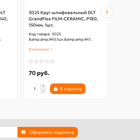
DLT
3025 Круг шлифовальный DLT
3024 Кру
240,
GrandFlex FILM-CERAMIC, P180,
GrandFle
150мм, 1шт.
150мм, 1ш
3025
;
&amp;amp;#40;1шт.&amp;amp;#41;
&amp;amp;
В наличии ✓
В наличии
70 руб.
70 руб.
В корзину
Оформить подписку