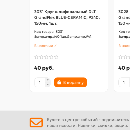
3031 Круг шлифовальный DLT
3028
GrandFlex BLUE-CERAMIC, P240,
Grand
150мм, 1шт.
150мм
3031
&amp;amp;#40;1шт.&amp;amp;#41;
&amp;a
В наличии ✓
В нал
40 руб.
40 р
В корзину
Будьте в центре событий - подпишитесь
наши новости! Новинки, скидки, акции.