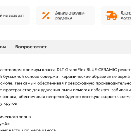
Акции, скидки,
Быст
й на возврат
подарки
дост
ывы
Вопрос-ответ
леотводом премиум класса DLT GrandFlex BLUE-CERAMIC режет
ой бумажной основе содержит керамические абразивные зерна
смоле, тем самым обеспечивая превосходную производительно
ет пространство для удаления пыли помогая избежать забива
е износа, обеспечивая непревзойденно высокую скорость съем
у кругов
ического зерна
лужбы
ных частиц по мере износа