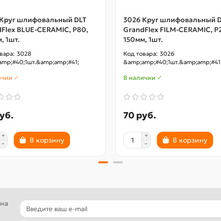
 Круг шлифовальный DLT
3026 Круг шлифовальный 
Flex BLUE-CERAMIC, P80,
GrandFlex FILM-CERAMIC, P
, 1шт.
150мм, 1шт.
3028
3026
mp;#40;1шт.&amp;amp;#41;
&amp;amp;#40;1шт.&amp;amp;#41
ичии ✓
В наличии ✓
уб.
70 руб.
В корзину
В корзину
 на