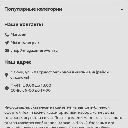
Перфорация: 8 отверстий
Популярные категории
Количество в упаковке шт.: 1
@
Наши контакты
Магазин
Мы в телеграм
shop@magazin-uroven.ru
Наш адрес
г. Сочи, ул. 20 Горнострелковой дивизии 16а (район
стадиона)
Пн-Пт с 9:00 до 18:00
Сб-Вс с 9-00 до 17-00
Информация, указанная на сайте, не является публичной
офертой. Технические характеристики, изображения, цена
товаров, могут отличаться. Подтверждением цены заказанного
товара является сообщение магазина Новый Уровень о его
цене. Мы используем файлы cookie для вашего удобства