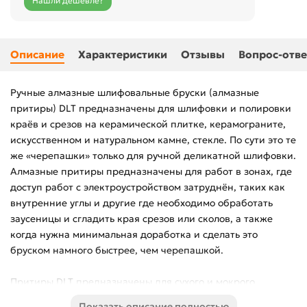
Нашли дешевле?
Описание
Характеристики
Отзывы
Вопрос-отве
Ручные алмазные шлифовальные бруски (алмазные
притиры) DLT предназначены для шлифовки и полировки
краёв и срезов на керамической плитке, керамограните,
искусственном и натуральном камне, стекле. По сути это те
же «черепашки» только для ручной деликатной шлифовки.
Алмазные притиры предназначены для работ в зонах, где
доступ работ с электроустройством затруднён, таких как
внутренние углы и другие где необходимо обработать
заусеницы и сгладить края срезов или сколов, а также
когда нужна минимальная доработка и сделать это
бруском намного быстрее, чем черепашкой.
Притиры DLT предназначены для сухого и мокрого
шлифования. Обработка материала с водяным
Показать описание полностью