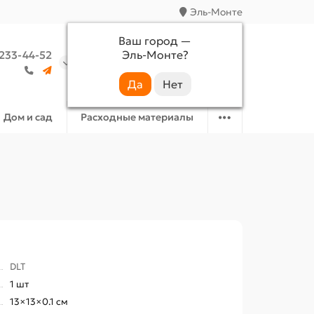
Эль-Монте
Ваш город —
Эль-Монте
?
 233-44-52
Аккаунт
Избранное
Корзина
Дом и сад
Расходные материалы
DLT
1 шт
13×13×0.1 см