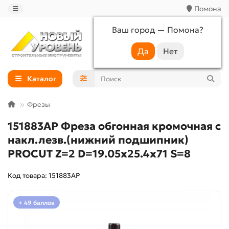
Помона
Ваш город —
Помона
?
+7 (988) 233-44-52
Каталог
Фрезы
151883AP Фреза обгонная кромочная с
накл.лезв.(нижний подшипник)
PROCUT Z=2 D=19.05x25.4x71 S=8
Код товара: 151883AP
+ 49 баллов