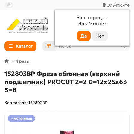
Эль-Монте
Ваш город —
Эль-Монте
?
+7 (988) 233-44-52
Каталог
Фрезы
152803BP Фреза обгонная (верхний
подшипник) PROCUT Z=2 D=12x25x63
S=8
Код товара: 152803BP
+ 49 баллов