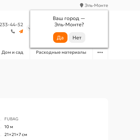
Эль-Монте
Ваш город —
Эль-Монте
?
 233-44-52
Аккаунт
Избранное
Корзина
Дом и сад
Расходные материалы
FUBAG
10 м
21×21×7 см