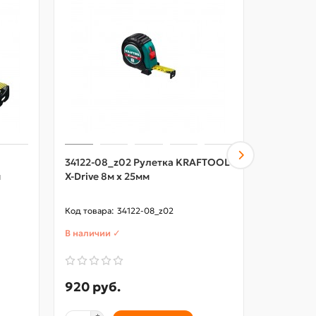
34122-08_z02 Рулетка KRAFTOOL
34052-05
м
X-Drive 8м х 25мм
АВТОСТО
34122-08_z02
В наличии ✓
В наличии
920 руб.
420 ру