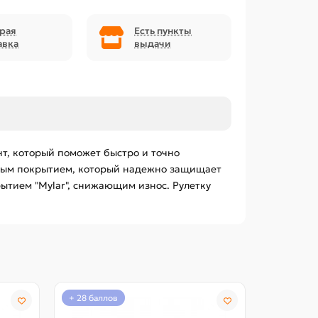
рая
Есть пункты
авка
выдачи
нт, который поможет быстро и точно
овым покрытием, который надежно защищает
тием "Mylar", снижающим износ. Рулетку
+ 28 баллов
+ 13 балло