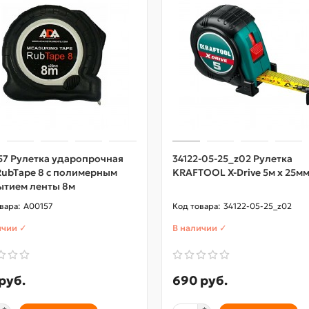
57 Рулетка ударопрочная
34122-05-25_z02 Рулетка
RubTape 8 с полимерным
KRAFTOOL X-Drive 5м х 25м
ытием ленты 8м
A00157
34122-05-25_z02
ичии ✓
В наличии ✓
руб.
690 руб.