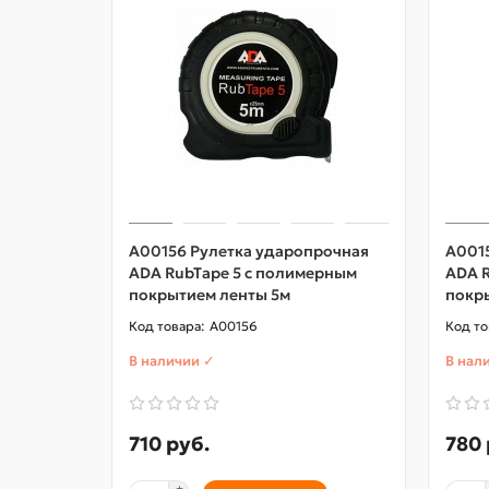
A00156 Рулетка ударопрочная
A001
ADA RubTape 5 с полимерным
ADA 
покрытием ленты 5м
покр
A00156
В наличии ✓
В нал
710 руб.
780 