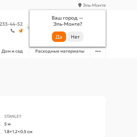
Эль-Монте
Ваш город —
Эль-Монте
?
 233-44-52
Аккаунт
Избранное
Корзина
Дом и сад
Расходные материалы
STANLEY
5 м
1.8×1.2×0.5 см