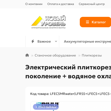
О компании
Оплата и доставка
Сервисный центр
Каталог
Важное
Аккумуляторные инструм
Станочное оборудование
Плиткорезы
Электрический плиткорез 
поколение + водяное охл
Код товара: LFEC5MRwater(LFRS5+LFEC5+LFEC5-
+ 2543 баллов