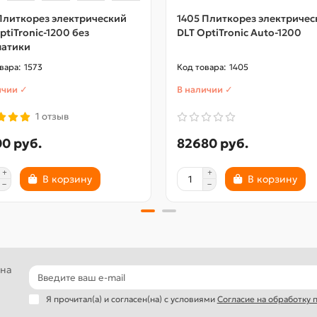
2 и 50 мм)
Плиткорез электрический
1405 Плиткорез электричес
ptiTronic-1200 без
DLT OptiTronic Auto-1200
 2 шт.
матики
1 шт.
1573
1405
ичии ✓
В наличии ✓
 направляющих - 2шт.
1 отзыв
0 руб.
82680 руб.
В корзину
В корзину
м
 на
Я прочитал(а) и согласен(на) с условиями
Согласие на обработку