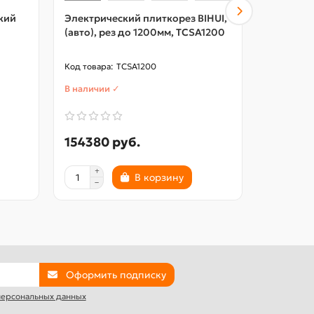
кий
Электрический плиткорез BIHUI,
Плиткоре
(авто), рез до 1200мм, TCSA1200
OptiTroni
PRO) 183
TCSA1200
В наличии ✓
В наличии
154380 руб.
116750
В корзину
Оформить подписку
 персональных данных