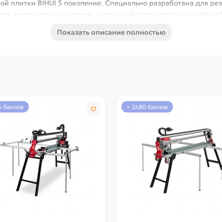
й плитки BIHUI 5 поколение. Специально разработана для ре
мер, керамогранит, мрамор, кварцевый агломерат) длинной до 
 каретки, алюминиевых направляющих с стальными встроенными
Показать описание полностью
для её резки. Возможна покупка дополнительной направляющей
мплекте адаптер для пылесосов других марок (Ø37, 42 и 50 мм
исит от диаметра диска (максимальный Ø125мм). Плиткорез ос
а диска с системой быстрого закрытия облегчает замену диск
ижает выброс частиц материала и улучшает всасываемость пыл
т системы водяного охлаждения который устанавливается в ш
4 баллов
+ 2480 баллов
си
роса пыли
и.
жностью увеличения.
у наклона от 0° до 50°. БЫСТРАЯ регулировка