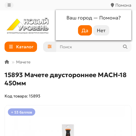
Помона
Ваш город —
Помона
?
+7 (988) 233-44-52
Каталог
Мачете
15893 Мачете двустороннее MACH-18
450мм
Код товара: 15893
+ 53 баллов