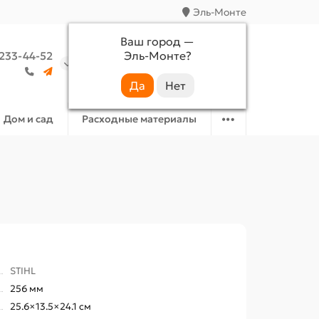
Эль-Монте
Ваш город —
Эль-Монте
?
 233-44-52
Аккаунт
Избранное
Корзина
Дом и сад
Расходные материалы
STIHL
256 мм
25.6×13.5×24.1 см