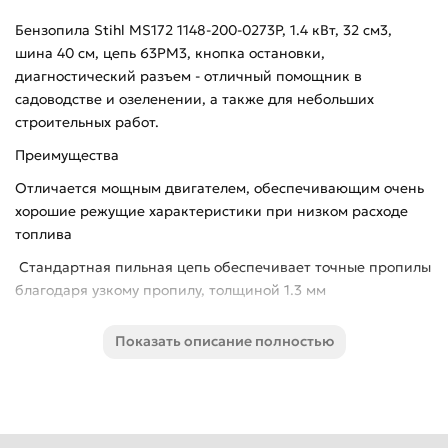
Бензопила Stihl MS172 1148-200-0273P, 1.4 кВт, 32 см3,
шина 40 см, цепь 63PM3, кнопка остановки,
диагностический разъем - отличный помощник в
садоводстве и озеленении, а также для небольших
строительных работ.
Преимущества
Отличается мощным двигателем, обеспечивающим очень
хорошие режущие характеристики при низком расходе
топлива
Стандартная пильная цепь обеспечивает точные пропилы
благодаря узкому пропилу, толщиной 1.3 мм
Благодаря антивибрационной системе бензопила
Показать описание полностью
обеспечивает щадящую работу мышц и суставов
Однорычажное управление, которое позволяет выполнять
все функции одной рукой
Комбинированный рычаг с функцией остановки