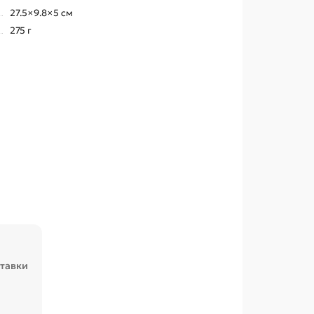
27.5×9.8×5 см
275 г
ставки