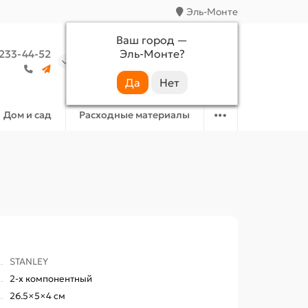
Эль-Монте
Ваш город —
Эль-Монте
?
 233-44-52
Аккаунт
Избранное
Корзина
Дом и сад
Расходные материалы
STANLEY
2-х компонентный
26.5×5×4 см