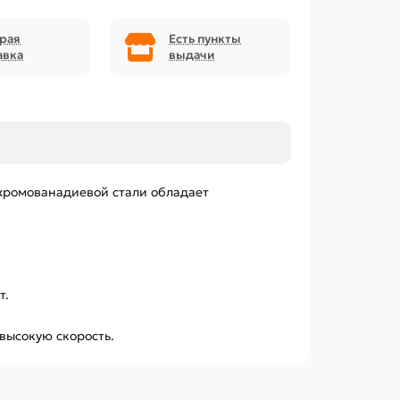
рая
Есть пункты
авка
выдачи
 хромованадиевой стали обладает
т.
высокую скорость.