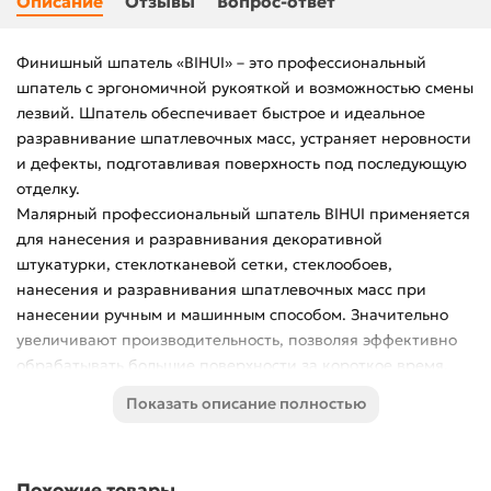
Описание
Отзывы
Вопрос-ответ
Финишный шпатель «BIHUI» – это профессиональный
шпатель с эргономичной рукояткой и возможностью смены
лезвий. Шпатель обеспечивает быстрое и идеальное
разравнивание шпатлевочных масс, устраняет неровности
и дефекты, подготавливая поверхность под последующую
отделку.
Малярный профессиональный шпатель BIHUI применяется
для нанесения и разравнивания декоративной
штукатурки, стеклотканевой сетки, стеклообоев,
нанесения и разравнивания шпатлевочных масс при
нанесении ручным и машинным способом. Значительно
увеличивают производительность, позволяя эффективно
обрабатывать большие поверхности за короткое время.
Делает каждое движение мастера эффективным, не
Показать описание полностью
заставляя повторять одно и то же действие по несколько
раз. Шпатели также подходят для работы с декоративной
штукатуркой. Не оставляет изъянов в виде неравномерных
Похожие товары
переходов уровней, шероховатостей, полос и т.д.