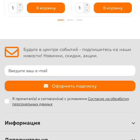
закругленными краями, что позволяет при работе не
В корзину
В корзину
оставлять «волны».
Характеристики:
• Бренд: BIHUI
• Класс товара: профессиональный
• Назначение: финишная отделка
• Форма краев лезвия: закругленные
Будьте в центре событий - подпишитесь на наши
• Материал лезвия: нержавеющая сталь
новости! Новинки, скидки, акции.
• Ширина лезвия: 80 см
• Толщина лезвия: 0,3 мм
• Материал ручки: ABS пластик
• Вес: 1,2 кг.
Оформить подписку
Я прочитал(а) и согласен(на) с условиями
Согласие на обработку
персональных данных
Информация
Дополнительно