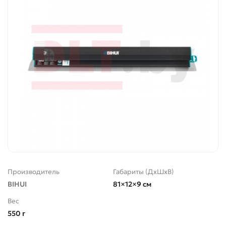
Производитель
Габариты (ДхШхВ)
BIHUI
81×12×9 см
Вес
550 г