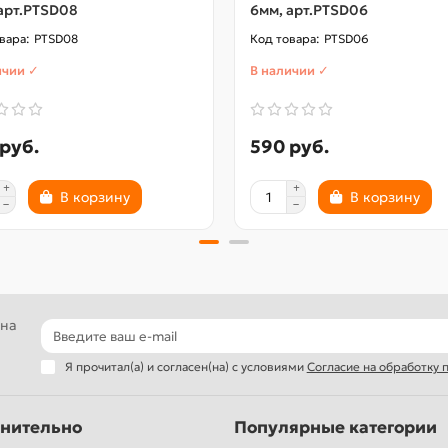
арт.PTSD08
6мм, арт.PTSD06
PTSD08
PTSD06
ичии ✓
В наличии ✓
руб.
590 руб.
В корзину
В корзину
 на
Я прочитал(а) и согласен(на) с условиями
Согласие на обработку
нительно
Популярные категории