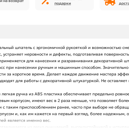
й на возврат
подарки
дост
альный шпатель с эргономичной рукояткой и возможностью сме
 устраняет неровности и дефекты, подготавливая поверхност
рименяется для нанесения и разравнивания декоративной штук
сс при нанесении ручным и машинным способом. Значительно 
и за короткое время. Делает каждое движение мастера эффект
одходят для работы с декоративной штукатуркой. Не оставляе
 легкая ручка из ABS пластика обеспечивает предельно ровное
вым корпусом, имеют вес в 2 раза меньше, что позволяет бол
и с таким приспособлением ранее, часто при выборе не обращ
пусом и, как им кажется на первый взгляд, более надежным, 
ей является именно вес.
готавливается из легко очищаемой, высокоустойчивой к истир