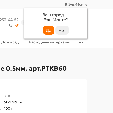
Эль-Монте
Ваш город —
Эль-Монте
?
 233-44-52
Аккаунт
Избранное
Корзина
Дом и сад
Расходные материалы
е 0.5мм, арт.PTKB60
BIHUI
61×12×9 см
400 г