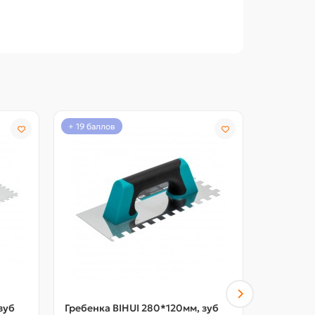
ной 0.5 мм данного шпателя имеет широкую
+ 19 баллов
+ 18 балло
зуб
Гребенка BIHUI 280*120мм, зуб
Гребенка