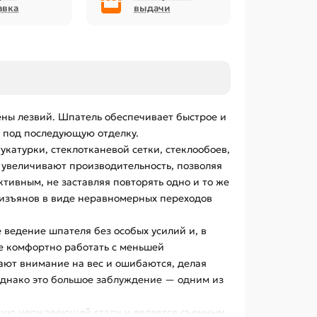
авка
выдачи
ны лезвий. Шпатель обеспечивает быстрое и
ь под последующую отделку.
атурки, стеклотканевой сетки, стеклообоев,
увеличивают производительность, позволяя
ивным, не заставляя повторять одно и то же
т изъянов в виде неравномерных переходов
 ведение шпателя без особых усилий и, в
ее комфортно работать с меньшей
ают внимание на вес и ошибаются, делая
однако это большое заблуждение — одним из
анию нержавеющей стали и является съемным,