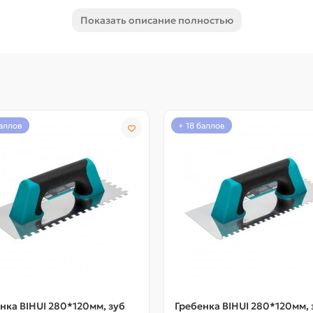
, тем самым увеличив срок службы инструмента. Лезвие толщи
Показать описание полностью
 что позволяет при работе не оставлять «волны».
баллов
+ 18 баллов
нка BIHUI 280*120мм, зуб
Гребенка BIHUI 280*120мм, 