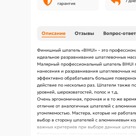
7 дне
гарантия
Описание
Отзывы
Вопрос-ответ
Финишный шпатель «BIHUI» – это профессион
идеальное разравнивание шпатлевочных масс,
Малярный профессиональный шпатель BIHUI п
нанесения и разравнивания шпатлевочных ма
эффективно обрабатывать большие поверхност
действие по несколько раз. Шпатели также п
уровней, шероховатостей, полос и т.д.
Очень эргономичная, прочная и в то же время
отличие от аналогичных шпателей с алюминие
утомляемостью. Мастера, которые не работал
выбор в сторону шпателей с алюминиевым кор
важных критериев при выборе данных шпател
Качественное эластичное лезвие шпателя из