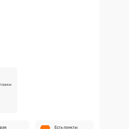
ставки
рая
Есть пункты