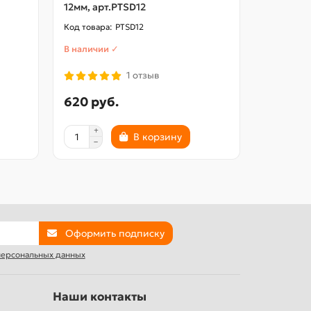
12мм, арт.PTSD12
10мм, ар
PTSD12
В наличии ✓
В наличии
1 отзыв
620 руб.
590 ру
В корзину
Оформить подписку
 персональных данных
Наши контакты