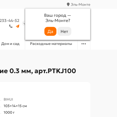
Эль-Монте
Ваш город —
Эль-Монте
?
 233-44-52
Аккаунт
Избранное
Корзина
Дом и сад
Расходные материалы
е 0.3 мм, арт.PTKJ100
BIHUI
103×14×15 см
1000 г