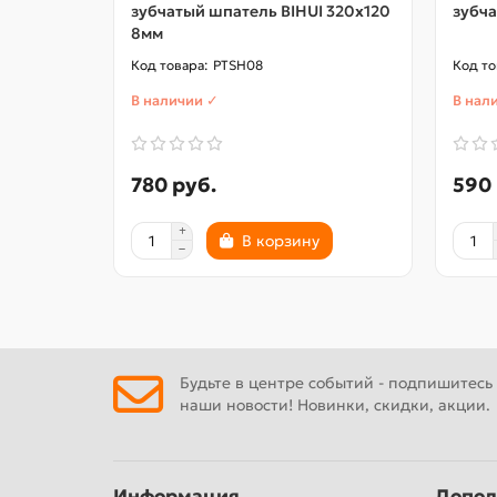
зубчатый шпатель BIHUI 320х120
зубча
8мм
PTSH08
В наличии ✓
В нал
780 руб.
590 
В корзину
Будьте в центре событий - подпишитесь
наши новости! Новинки, скидки, акции.
Информация
Допол