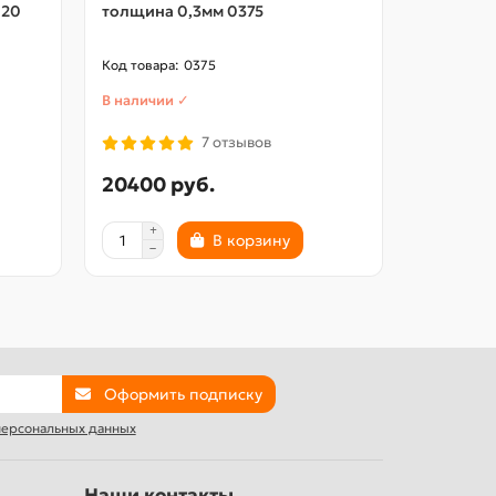
120
толщина 0,3мм 0375
0744
0375
В наличии ✓
В наличии
7 отзывов
20400 руб.
2880 р
В корзину
Оформить подписку
 персональных данных
Наши контакты