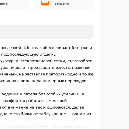
авка
выдачи
ны лезвий. Шпатель обеспечивает быстрое и
ь под последующую отделку.
атурки, стеклотканевой сетки, стеклообоев,
увеличивают производительность, позволяя
ивным, не заставляя повторять одно и то же
т изъянов в виде неравномерных переходов
 ведение шпателя без особых усилий и, в
ее комфортно работать с меньшей
ают внимание на вес и ошибаются, делая
однако это большое заблуждение — одним из
анию нержавеющей стали и является съемным,