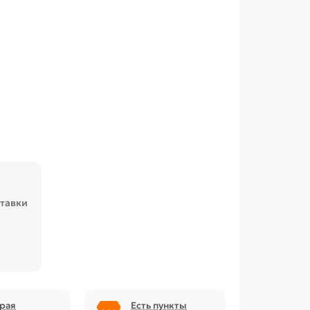
ставки
рая
Есть пункты