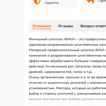
7 дне
гарантия
Описание
Отзывы
Вопрос-ответ
Финишный шпатель «BIHUI» – это профессион
идеальное разравнивание шпатлевочных масс,
Малярный профессиональный шпатель BIHUI п
нанесения и разравнивания шпатлевочных ма
эффективно обрабатывать большие поверхност
действие по несколько раз. Шпатели также п
уровней, шероховатостей, полос и т.д.
Очень эргономичная, прочная и в то же время
отличие от аналогичных шпателей с алюминие
утомляемостью. Мастера, которые не работал
выбор в сторону шпателей с алюминиевым кор
важных критериев при выборе данных шпател
Качественное эластичное лезвие шпателя из