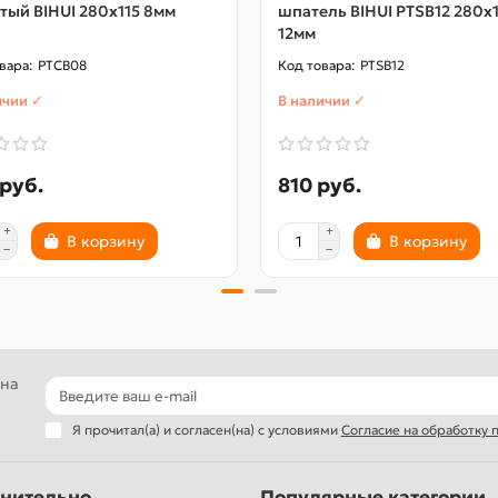
тый BIHUI 280х115 8мм
шпатель BIHUI PTSB12 280х
12мм
PTCB08
PTSB12
ичии ✓
В наличии ✓
руб.
810 руб.
В корзину
В корзину
 на
Я прочитал(а) и согласен(на) с условиями
Согласие на обработку
нительно
Популярные категории