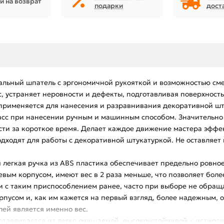
й на возврат
подарки
дост
альный шпатель с эргономичной рукояткой и возможностью сме
 устраняет неровности и дефекты, подготавливая поверхност
рименяется для нанесения и разравнивания декоративной штук
сс при нанесении ручным и машинным способом. Значительно 
и за короткое время. Делает каждое движение мастера эффект
одходят для работы с декоративной штукатуркой. Не оставляе
 легкая ручка из ABS пластика обеспечивает предельно ровное
вым корпусом, имеют вес в 2 раза меньше, что позволяет бол
и с таким приспособлением ранее, часто при выборе не обращ
пусом и, как им кажется на первый взгляд, более надежным, 
ей является именно вес.
готавливается из легко очищаемой, высокоустойчивой к истир