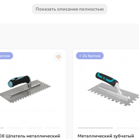
, тем самым увеличив срок службы инструмента. Лезвие толщи
Показать описание полностью
 что позволяет при работе не оставлять «волны».
баллов
+ 24 баллов
08 Шпатель металлический
Металлический зубчатый