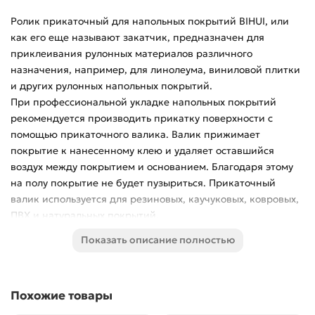
Ролик прикаточный для напольных покрытий BIHUI, или
как его еще называют закатчик, предназначен для
приклеивания рулонных материалов различного
назначения, например, для линолеума, виниловой плитки
и других рулонных напольных покрытий.
При профессиональной укладке напольных покрытий
рекомендуется производить прикатку поверхности с
помощью прикаточного валика. Валик прижимает
покрытие к нанесенному клею и удаляет оставшийся
воздух между покрытием и основанием. Благодаря этому
на полу покрытие не будет пузыриться. Прикаточный
валик используется для резиновых, каучуковых, ковровых,
ПВХ и натуральных покрытий.
Прикаточный валик обладает продуманной конструкцией,
Показать описание полностью
которая включает два ролика. Такая двухроликовая
конструкция обеспечивает более широкую площадь
контакта и равномерное распределение давления, что
Похожие товары
делает процесс прикатки значительно эффективнее по
сравнению с моделями с одним валиком.