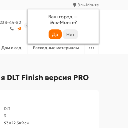
Эль-Монте
Ваш город —
Эль-Монте
?
 233-44-52
Аккаунт
Избранное
Корзина
Дом и сад
Расходные материалы
 DLT Finish версия PRO
DLT
3
93×22.5×9 см