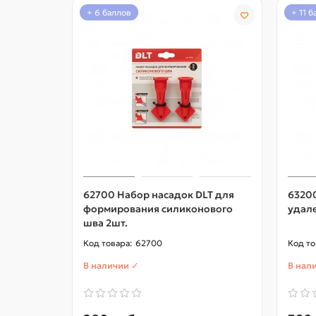
+ 6 баллов
+ 11 
62700 Набор насадок DLT для
63200
формирования силиконового
удал
шва 2шт.
62700
В наличии ✓
В нал