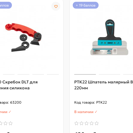
баллов
+ 19 баллов
 Скребок DLT для
PTK22 Шпатель малярный B
ения силикона
220мм
63200
PTK22
ичии ✓
В наличии ✓