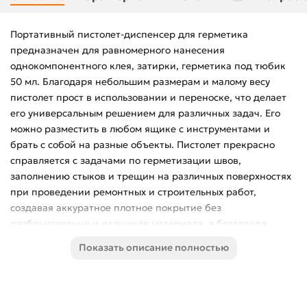
Портативный пистолет-диспенсер для герметика
предназначен для равномерного нанесения
однокомпонентного клея, затирки, герметика под тюбик
50 мл. Благодаря небольшим размерам и малому весу
пистолет прост в использовании и переноске, что делает
его универсальным решением для различных задач. Его
можно разместить в любом ящике с инструментами и
брать с собой на разные объекты. Пистолет прекрасно
справляется с задачами по герметизации швов,
заполнению стыков и трещин на различных поверхностях
при проведении ремонтных и строительных работ,
создавая аккуратное плотное покрытие без
разбрызгивания и излишков материала, а благодаря
сменным насадкам с различными профилями быстро и
Показать описание полностью
легко выбрать желаемый вид шва. Особенности: Простая
конструкция, облегчающая эксплуатацию. Предназначен
для клеев, расфасованных в одноразовые шприцы
объёмом от 30 мл до 50 мл; Подходит для использования с