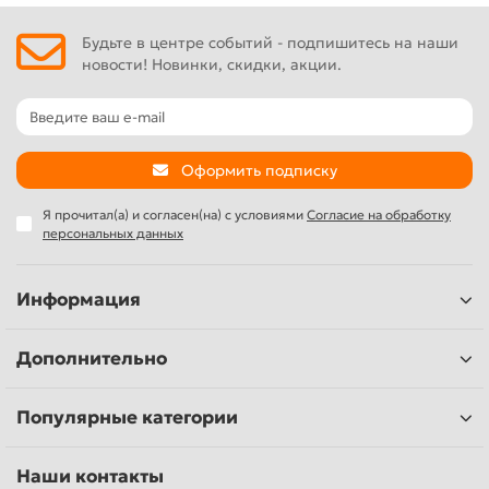
полиуретанового и другими клеями, герметиками,
Будьте в центре событий - подпишитесь на наши
припоями и флюсами для пайки, иными составами,
новости! Новинки, скидки, акции.
Контроль количества наносимого клея для экономии
материалов. Долговечные материалы корпуса для
надежной работы. Одноразовые тюбики
Оформить подписку
Я прочитал(а) и согласен(на) с условиями
Согласие на обработку
персональных данных
Информация
Дополнительно
Популярные категории
Наши контакты