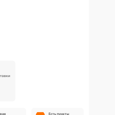
ставки
рая
Есть пункты