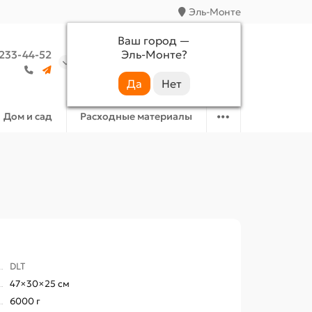
Эль-Монте
Ваш город —
Эль-Монте
?
 233-44-52
Аккаунт
Избранное
Корзина
Дом и сад
Расходные материалы
DLT
47×30×25 см
6000 г