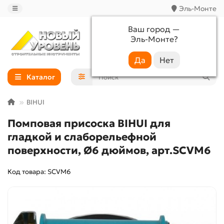
Эль-Монте
Ваш город —
Эль-Монте
?
+7 (988) 233-44-52
Каталог
BIHUI
Помповая присоска BIHUI для
гладкой и слаборельефной
поверхности, Ø6 дюймов, арт.SCVM6
Код товара: SCVM6