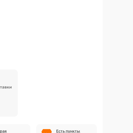
ставки
рая
Есть пункты