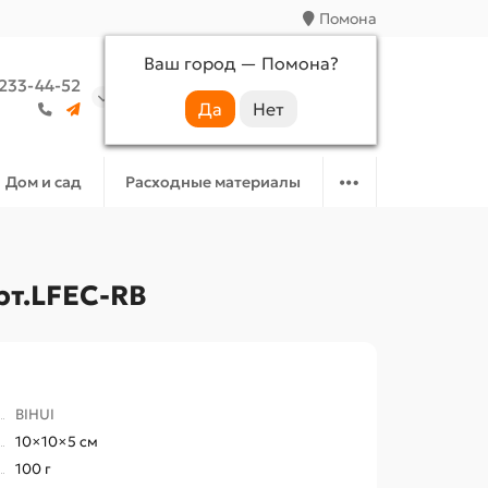
Помона
Ваш город —
Помона
?
 233-44-52
Аккаунт
Избранное
Корзина
Дом и сад
Расходные материалы
рт.LFEC-RB
BIHUI
10×10×5 см
100 г