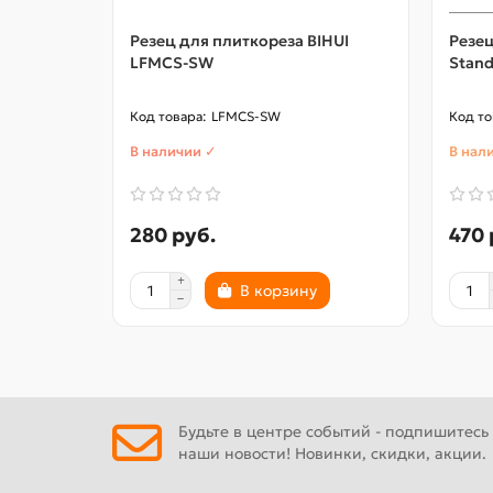
Резец для плиткореза BIHUI
Резец
LFMCS-SW
Stand
LFMCS-SW
В наличии ✓
В нал
280 руб.
470 
В корзину
Будьте в центре событий - подпишитесь
наши новости! Новинки, скидки, акции.