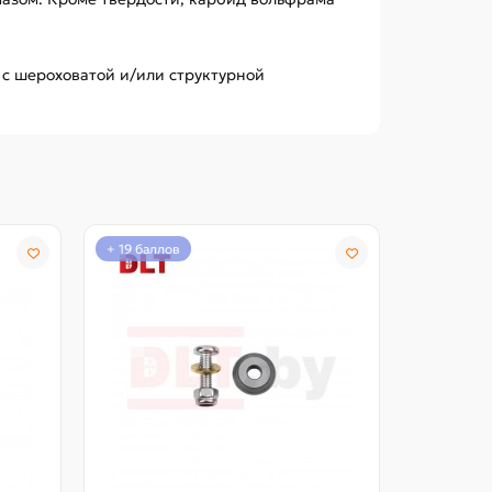
 с шероховатой и/или структурной
+ 19 баллов
+ 43 балл