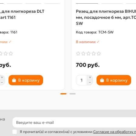
 для плиткореза DLT
Резец для плиткореза BIHU
art 1161
мм, посадочное 6 мм, арт.T
SW
1161
TCM-SW
ичии ✓
В наличии ✓
руб.
700 руб.
В корзину
В корзину
 на
Я прочитал(а) и согласен(на) с условиями
Согласие на обработку