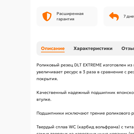
Расширенная
7 дне
гарантия
Описание
Характеристики
Отз
Роликовый резец DLT EXTREME изготовлен из 
увеличивает ресурс в 3 раза в сравнение с р
покрытия.
Качественный надежный подшипник японской 
втулке.
Подшипники исключают трение роликового ре
Твердый сплав WC (карбид вольфрама) с тит
самых твердых из известных ныне керамик (т