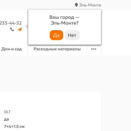
Эль-Монте
Ваш город —
Эль-Монте
?
 233-44-52
Аккаунт
Избранное
Корзина
Дом и сад
Расходные материалы
DLT
да
7×4×1.5 см