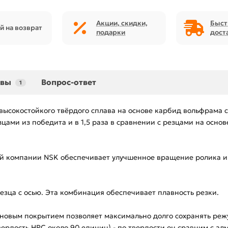
Акции, скидки,
Быст
й на возврат
подарки
дост
ывы
Вопрос-ответ
1
высокостойкого твёрдого сплава на основе карбид вольфрама с
езцами из победита и в 1,5 раза в сравнении с резцами на осно
компании NSK обеспечивает улучшенное вращение ролика и и
зца с осью. Эта комбинация обеспечивает плавность резки.
ановым покрытием позволяет максимально долго сохранять реж
вердость HRC около 90 единиц) - по твердости он сравним с а