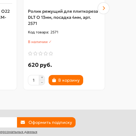
I O22
Ролик режущий для плиткореза
Запасные
CM-
DLT O 13мм, посадка 4мм, арт.
плиткоре
2571
2571
В наличии ✓
В наличии
620 руб.
1430 р
В корзину
Оформить подписку
 персональных данных