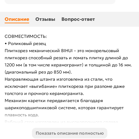
Описание
Отзывы
Вопрос-ответ
СОВМЕСТИМОСТЬ:
• Роликовый резец
Плиткорез механический BIHUI – это монорельсовый
плиткорез способный резать и ломать плитку длиной до
1200 мм (в том числе керамогранит) и толщиной до 16 мм.
(диагональный рез до 850 мм).
Направляющая штанга изготовлена из стали, что
исключает «выгибание» плиткореза при разломе даже
толстого и прочного керамогранита.
Механизм каретки передвигается благодаря
шарикоподшипниковой системе, которая гарантирует
плавность хода.
Рабочий стол изготовлен из высокопрочного сплава
алюминия, который облегчает станок без ущерба его
Показать описание полностью
надёжности и прочности. Рабочий стол покрыт