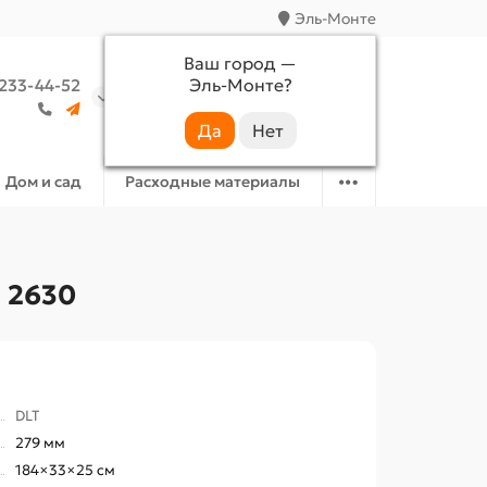
Эль-Монте
Ваш город —
Эль-Монте
?
 233-44-52
Аккаунт
Избранное
Корзина
Дом и сад
Расходные материалы
 2630
DLT
279 мм
184×33×25 см