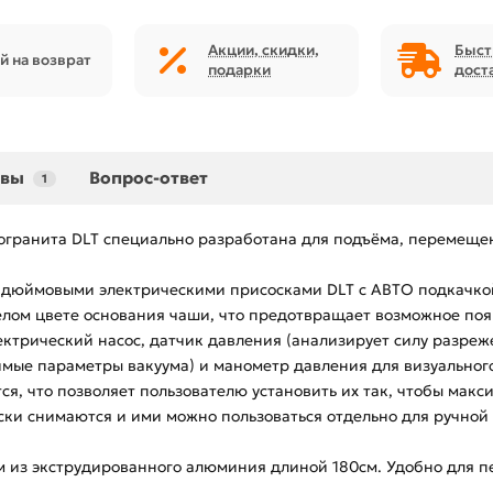
Акции, скидки,
Быст
й на возврат
подарки
дост
ывы
Вопрос-ответ
1
гранита DLT специально разработана для подъёма, перемещен
дюймовыми электрическими присосками DLT с АВТО подкачкой
елом цвете основания чаши, что предотвращает возможное по
ктрический насос, датчик давления (анализирует силу разреж
димые параметры вакуума) и манометр давления для визуально
тся, что позволяет пользователю установить их так, чтобы мак
оски снимаются и ими можно пользоваться отдельно для ручной
мм из экструдированного алюминия длиной 180см. Удобно для 