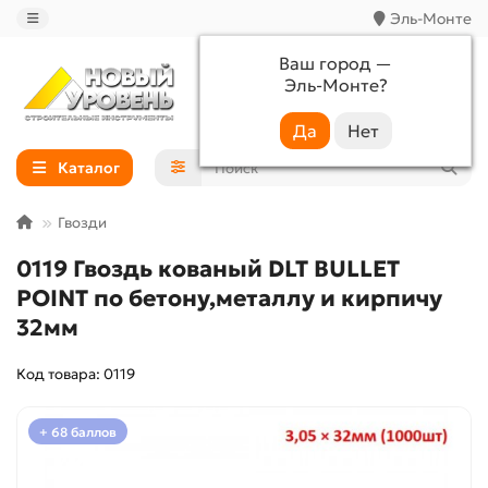
Эль-Монте
Ваш город —
Эль-Монте
?
+7 (988) 233-44-52
Каталог
Гвозди
0119 Гвоздь кованый DLT BULLET
POINT по бетону,металлу и кирпичу
32мм
Код товара: 0119
+ 68 баллов