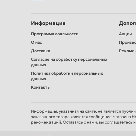
Форма: Ступенчатая пулевидная форма
Размер/диаметр мм.: 3,05
Длина: 19 мм
Шляпка: 6,5 мм
Информация
Допол
Кол-во в кассете: 10шт
Программа лояльности
Акции
Количество в упаковке шт.: 1000
О нас
@
Произв
Доставка
Рекомен
Согласие на обработку персональных
данных
Политика обработки персональных
данных
Контакты
Информация, указанная на сайте, не является публи
заказанного товара является сообщение магазина Н
рекомендаций. Оставаясь с нами, вы соглашаетесь н