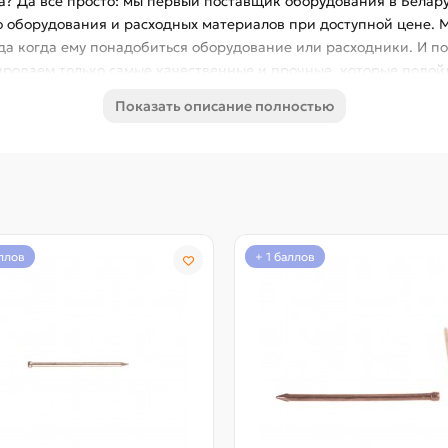
на? Да всё просто: мы первый поставщик оборудования в Белар
о оборудования и расходных материалов при доступной цене. 
гда когда ему понадобиться оборудование или расходники. И п
а продаем только самые качественные и прочные, которые подой
продают другие продавцы. Вам не нужно таскать с собой целый
Показать описание полностью
ько разных размеров и быть уверенным, что они подойдут для 
утреннему напряжению могут представлять сложности для вхож
гнуться или откалывать часть материала. Это будет крайне ред
о любые другие гвозди тоже не справиться. Есть сомнения? Купи
 не будите покупать другие гвозди, а выбирать только DLT
аллов
+ 1 баллов
именяется для производства гвоздей. Лучше – не бывает
роизводству метизов, который, производит продукцию для тыс
сации в материале
ет пулевидную форму, т.е. не прямолинейное конусное утолщен
а острия достигается не путем штамповки - отсечения лишнего
ющих роликах. Данный процесс позволяет не только добиться 
плотнения материала гвоздя в зоне его острия. Именно из-за 
уцированную форму тела для более успешного вхождения в м