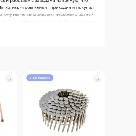
усь и работаем с заводами напрямую, что
Мы хотим, чтобы клиент приходил и покупал
оэтому мы не «впариваем» несколько разных
дут для любых целей и задач. При этом даем
 чемодан разных гвоздей для разного
любого материала. НО существуют материалы,
дения гвоздей и в которые не входят
кий случай для наших гвоздей, однако с этим
те пачку гвоздей и убедитесь, стоит она не
+ 48 баллов
+ 140 бал
яч разных брендов
ие от острия к основному диаметру, а плавное
 материала с наконечника гвоздя, а
более правильной (баллистической) и
этого уплотнения данные гвозди называют
атериалы повышенной плотности и