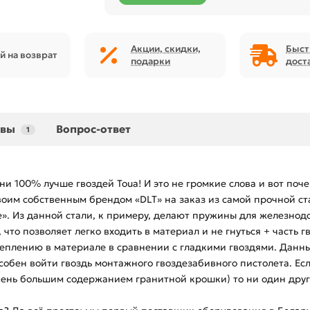
Акции, скидки,
Быст
й на возврат
подарки
дост
ывы
Вопрос-ответ
1
ни 100% лучше гвоздей Toua! И это не громкие слова и вот поче
оим собственным брендом «DLT» на заказ из самой прочной ста
е». Из данной стали, к примеру, делают пружины для железнод
то позволяет легко входить в материал и не гнуться + часть г
еплению в материале в сравнении с гладкими гвоздями. Данны
обен войти гвоздь монтажного гвоздезабивного пистолета. Есл
ень большим содержанием гранитной крошки) то ни один другой