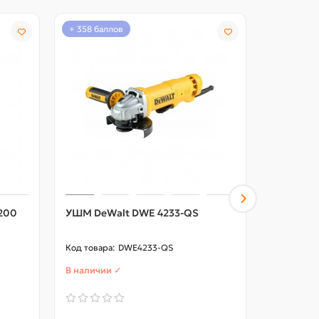
+ 358 баллов
+ 116 балл
1200
УШМ DeWalt DWE 4233-QS
УШМ NUM
PRO
DWE4233-QS
В наличии ✓
В наличии