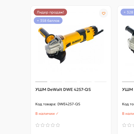
Лидер продаж!
+ 328
+ 358 баллов
УШМ DeWalt DWE 4257-QS
УШМ 
DWE4257-QS
В наличии ✓
В нал