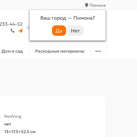
Помона
Ваш город —
Помона
?
 233-44-52
Аккаунт
Избранное
Корзина
Дом и сад
Расходные материалы
RedVerg
нет
13×17.5×52.5 см