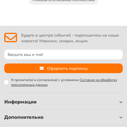
нажатием кнопки на корпусе редуктора, без
необходимости применения специального инструмента.
Сам шпиндель установлен на 2 подшипниках качения, что
снижает вибрацию.
Будьте в центре событий - подпишитесь на наши
Для дополнительной безопасности установлено
новости! Новинки, скидки, акции.
устройство защиты от пуска после отключения питания.
Оформить подписку
Я прочитал(а) и согласен(на) с условиями
Согласие на обработку
персональных данных
Информация
Дополнительно