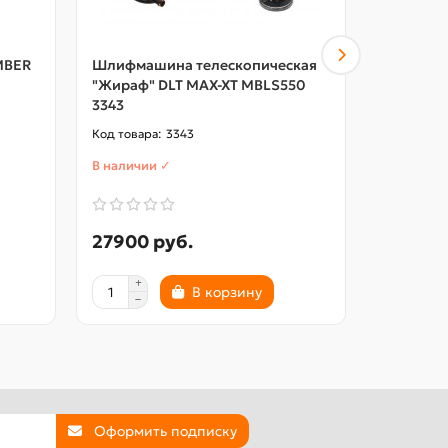
MBER
Шлифмашина телескопическая
Шлифмаш
"Жираф" DLT MAX-XT MBLS550
"Жираф" D
3343
0885_Gra
3343
В наличии ✓
В наличии
27900 руб.
21120 р
В корзину
Оформить подписку