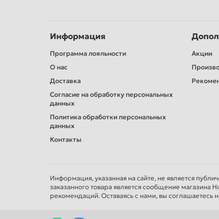
@
КОМПЛЕКТ:
Шлифмашина – 1шт
Наждачные круги – 4шт
Информация
Допол
Штуцер для пылесоса – 2шт
Программа лояльности
Акции
Ключ для монтажа шлифовальной подошвы – 
О нас
Гофрированный шланг для пылесоса – 1шт
Произв
Руководство пользователя на русском языке –
Доставка
Рекомен
Упаковочная коробка – 1шт.
Согласие на обработку персональных
данных
Политика обработки персональных
данных
Контакты
Информация, указанная на сайте, не является публи
заказанного товара является сообщение магазина Н
рекомендаций. Оставаясь с нами, вы соглашаетесь н