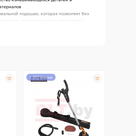
материалов
вальной подошве, которая позволяет без
рхности, вследствие чего достигается
кой компании NSK. Подложка шлифовальной
ается системой быстрого съема
 креплений
орость шлифования
+ 837 баллов
+ 634 бал
 справляется с изогнутыми формами