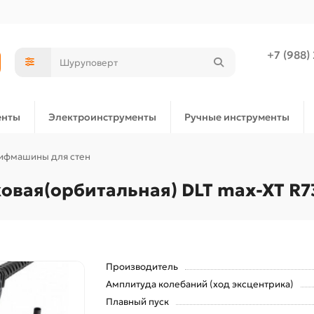
+7 (988)
енты
Электроинструменты
Ручные инструменты
фмашины для стен
ая(орбитальная) DLT max-XT R73
Производитель
Амплитуда колебаний (ход эксцентрика)
Плавный пуск