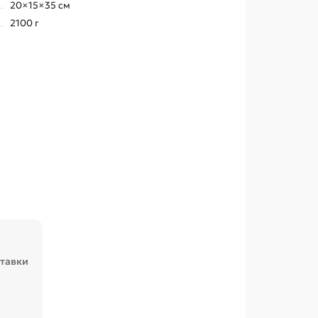
20×15×35 см
2100 г
ставки