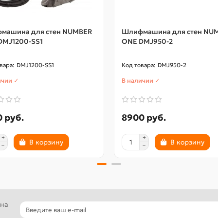
на
машина для стен NUMBER
Шлифмашина для стен NU
DMJ1200-SS1
ONE DMJ950-2
DMJ1200-SS1
DMJ950-2
ичии ✓
В наличии ✓
мм
 руб.
8900 руб.
)
В корзину
В корзину
000
 на