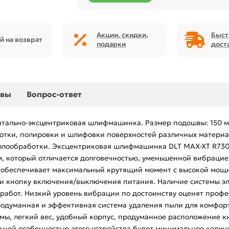
Акции, скидки,
Быст
й на возврат
подарки
дост
ывы
Вопрос-ответ
тально-эксцентриковая шлифмашинка. Размер подошвы: 150 мм
работки, полировки и шлифовки поверхностей различных матери
ллообработки. Эксцентриковая шлифмашинка DLT MAX-XT R7303
, который отличается долговечностью, уменьшенной вибрацие
я обеспечивает максимальный крутящий момент с высокой мо
 кнопку включения/выключения питания. Наличие системы эл
работ. Низкий уровень вибрации по достоинству оценят профе
одуманная и эффективная система удаления пыли для комфорт
ы, легкий вес, удобный корпус, продуманное расположение кно
льной особенностью этого устройства будет минимальное коли