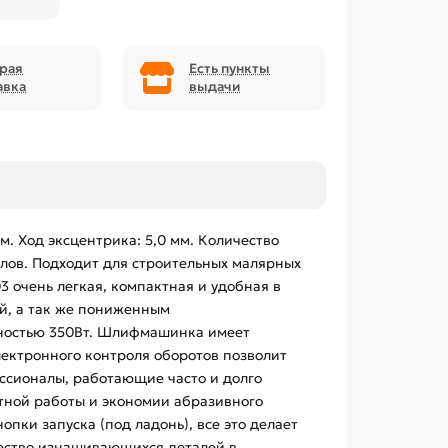
рая
Есть пункты
авка
выдачи
. Ход эксцентрика: 5,0 мм. Количество
алов. Подходит для строительных малярных
 очень легкая, компактная и удобная в
й, а так же пониженным
щностью 350Вт. Шлифмашинка имеет
ектронного контроля оборотов позволит
ссионалы, работающие часто и долго
ной работы и экономии абразивного
пки запуска (под ладонь), все это делает
чество изнашивающихся деталей в