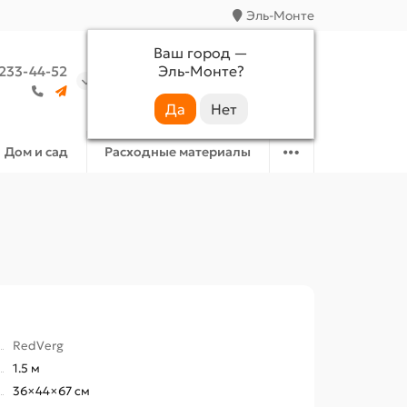
Эль-Монте
Ваш город —
Эль-Монте
?
 233-44-52
Аккаунт
Избранное
Корзина
Дом и сад
Расходные материалы
RedVerg
1.5 м
36×44×67 см