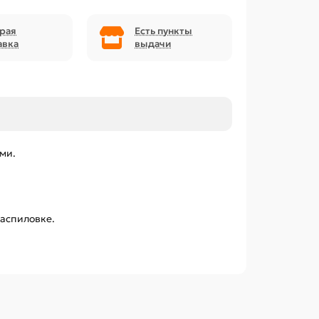
рая
Есть пункты
авка
выдачи
ми.
распиловке.