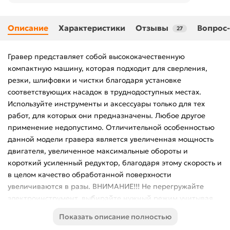
Описание
Характеристики
Отзывы
Вопрос-
27
Гравер представляет собой высококачественную
компактную машину, которая подходит для сверления,
резки, шлифовки и чистки благодаря установке
соответствующих насадок в труднодоступных местах.
Используйте инструменты и аксессуары только для тех
работ, для которых они предназначены. Любое другое
применение недопустимо. Отличительной особенностью
данной модели гравера является увеличенная мощность
двигателя, увеличенное максимальные обороты и
короткий усиленный редуктор, благодаря этому скорость и
в целом качество обработанной поверхности
увеличиваются в разы. ВНИМАНИЕ!!! Не перегружайте
электроинструмент, выбирайте нужный режим учитывая
условия работы и выполняемую задачу. Перегрев и
Показать описание полностью
неправильная эксплуатация может привести к выходу из