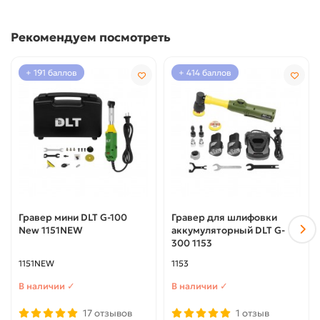
строя оборудования. Не предназначен для
промышленного (беспрерывный процесс) использования.
Рекомендуем посмотреть
Характеристики : Мощность двигателя: 400Вт
Напряжение: 220 Вт, 50 ГЦ Число оборотов: 10000-
24000об/мин Регулировка оборотов: 6 скоростей Вес
+ 191 баллов
+ 414 баллов
гравера: 995 гр
Гравер мини DLT G-100
Гравер для шлифовки
New 1151NEW
аккумуляторный DLT G-
300 1153
1151NEW
1153
В наличии ✓
В наличии ✓
17 отзывов
1 отзыв