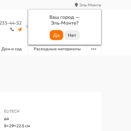
Эль-Монте
Ваш город —
Эль-Монте
?
 233-44-52
Аккаунт
Избранное
Корзина
Дом и сад
Расходные материалы
ELITECH
да
8×29×22.5 см