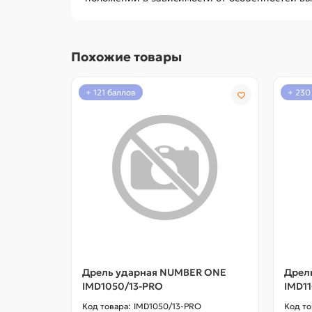
Похожие товары
+ 121 баллов
+ 230
Дрель ударная NUMBER ONE
Дрел
IMD1050/13-PRO
IMD11
IMD1050/13-PRO