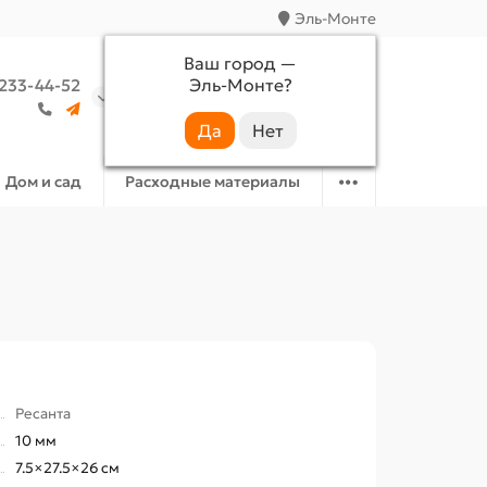
Эль-Монте
Ваш город —
Эль-Монте
?
 233-44-52
Аккаунт
Избранное
Корзина
Дом и сад
Расходные материалы
Ресанта
10 мм
7.5×27.5×26 см