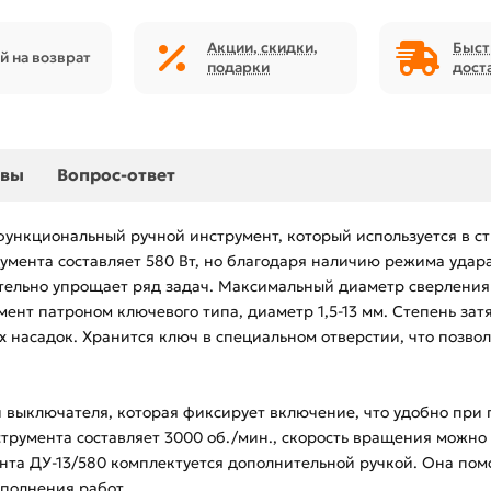
Акции, скидки,
Быст
й на возврат
подарки
дост
ывы
Вопрос-ответ
функциональный ручной инструмент, который используется в стр
умента составляет 580 Вт, но благодаря наличию режима удара
ительно упрощает ряд задач. Максимальный диаметр сверления д
мент патроном ключевого типа, диаметр 1,5-13 мм. Степень за
насадок. Хранится ключ в специальном отверстии, что позволя
 выключателя, которая фиксирует включение, что удобно при
румента составляет 3000 об./мин., скорость вращения можно
нта ДУ-13/580 комплектуется дополнительной ручкой. Она пом
полнения работ.