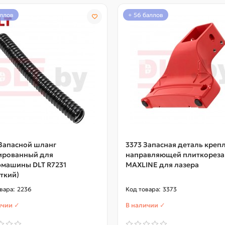
аллов
+ 56 баллов
Запасной шланг
3373 Запасная деталь креп
ированный для
направляющей плиткореза
машины DLT R7231
MAXLINE для лазера
ткий)
2236
3373
ичии ✓
В наличии ✓