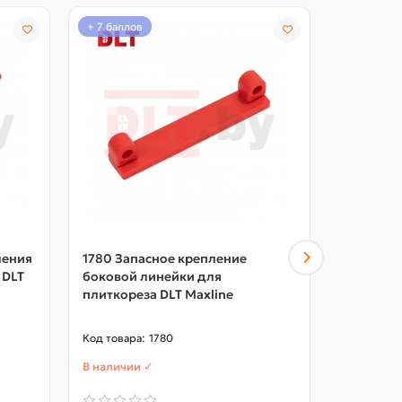
+ 7 баллов
+ 56 балл
ления
1780 Запасное крепление
Фитинг (
 DLT
боковой линейки для
креплени
плиткореза DLT Maxline
пылесоса
арт.5108
1780
В наличии ✓
В наличии