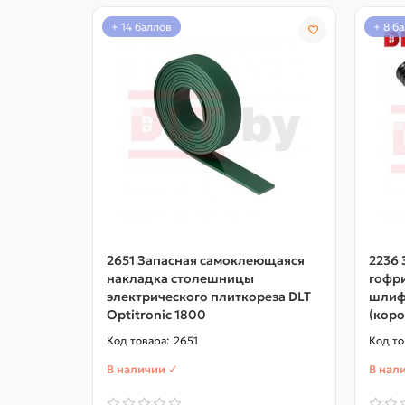
+ 14 баллов
+ 8 б
2651 Запасная самоклеющаяся
2236 
накладка столешницы
гофр
электрического плиткореза DLT
шлиф
Optitronic 1800
(коро
2651
В наличии ✓
В нал