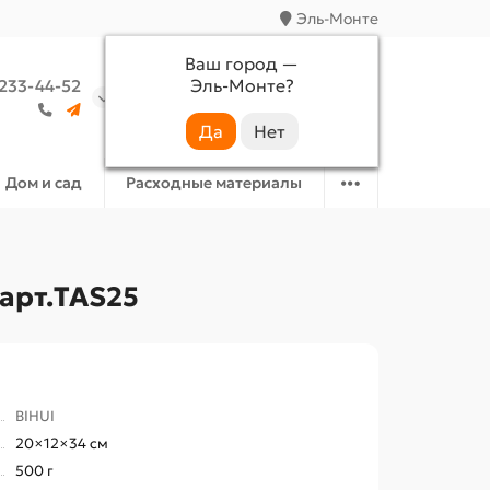
Эль-Монте
Ваш город —
Эль-Монте
?
 233-44-52
Аккаунт
Избранное
Корзина
Дом и сад
Расходные материалы
 арт.TAS25
BIHUI
20×12×34 см
500 г