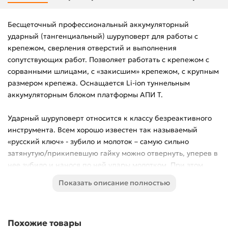
Бесщеточный профессиональный аккумуляторный
ударный (тангенциальный) шуруповерт для работы с
крепежом, сверления отверстий и выполнения
сопутствующих работ. Позволяет работать с крепежом с
сорванными шлицами, с «закисшим» крепежом, с крупным
размером крепежа. Оснащается Li-ion туннельным
аккумуляторным блоком платформы АПИ Т.
Ударный шуруповерт относится к классу безреактивного
инструмента. Всем хорошо известен так называемый
«русский ключ» - зубило и молоток – самую сильно
затянутую/прикипевшую гайку можно отвернуть, уперев в
нее зубило и нанося по ней удары молотком. При этом
ударный импульс воздействует вдоль поверхности
Показать описание полностью
вращения оснастки, практически перпендикулярно
диаметру. Точно так же работает ударный шуруповерт,
только он не портит оснастку за счет равномерного
Похожие товары
приложения силы ударов по всей поверхности шлица/